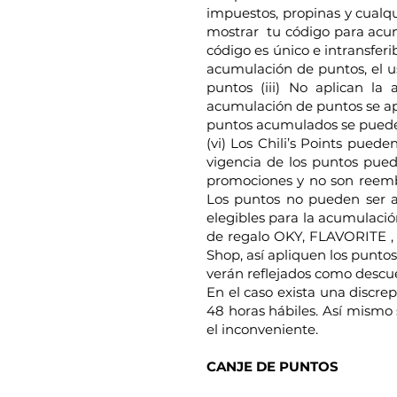
impuestos, propinas y cualqui
mostrar tu código para acumu
código es único e intransferi
acumulación de puntos, el 
puntos (iii) No aplican la
acumulación de puntos se apl
puntos acumulados se pueden 
(vi) Los Chili’s Points puede
vigencia de los puntos puede
promociones y no son reembol
Los puntos no pueden ser ap
elegibles para la acumulació
de regalo OKY, FLAVORITE , O
Shop, así apliquen los punto
verán reflejados como descuen
En el caso exista una discre
48 horas hábiles. Así mismo 
el inconveniente.
CANJE DE PUNTOS