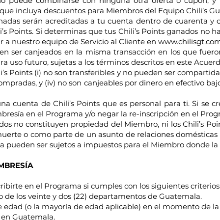
no puede combinarse con ninguna otra oferta o cupón, y l
que incluya descuentos para Miembros del Equipo Chili’s G
ganadas serán acreditadas a tu cuenta dentro de cuarenta y 
li’s Points. Si determinas que tus Chili’s Points ganados no 
r a nuestro equipo de Servicio al Cliente en www.chilisgt.co
den ser canjeados en la misma transacción en los que fueron
ra uso futuro, sujetas a los términos descritos en este Acuer
’s Points (i) no son transferibles y no pueden ser compartidas
 compradas, y (iv) no son canjeables por dinero en efectivo b
una cuenta de Chili’s Points que es personal para ti. Si se
bresía en el Programa y/o negar la re-inscripción en el Pro
ados no constituyen propiedad del Miembro, ni los Chili’s Po
erte o como parte de un asunto de relaciones domésticas o d
a pueden ser sujetos a impuestos para el Miembro donde la l
EMBRESÍA
ribirte en el Programa si cumples con los siguientes criterios
no de los veinte y dos (22) departamentos de Guatemala.
e edad (o la mayoría de edad aplicable) en el momento de la 
ca en Guatemala.