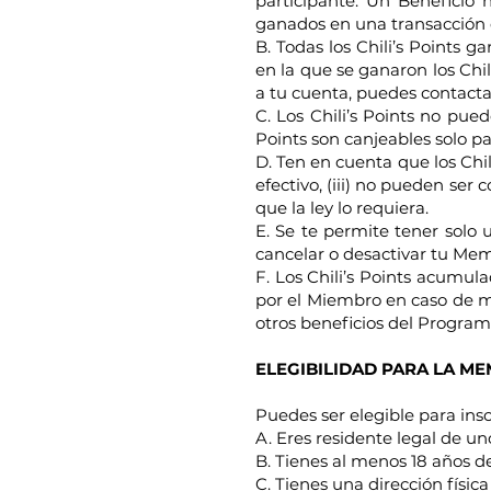
participante. Un Beneficio 
ganados en una transacción 
B. Todas los Chili’s Points 
en la que se ganaron los Chi
a tu cuenta, puedes contacta
C. Los Chili’s Points no pue
Points son canjeables solo pa
D. Ten en cuenta que los Chili
efectivo, (iii) no pueden ser
que la ley lo requiera.
E. Se te permite tener solo 
cancelar o desactivar tu Mem
F. Los Chili’s Points acumul
por el Miembro en caso de mu
otros beneficios del Program
ELEGIBILIDAD PARA LA M
Puedes ser elegible para insc
A. Eres residente legal de u
B. Tienes al menos 18 años d
C. Tienes una dirección físi