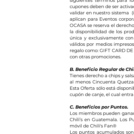
siguientes términos para lo
cupones deben de ser activa
validar en nuestro sistema (
aplican para Eventos corpor
OCASA se reserva el derecho 
la disponibilidad de los pro
única y exclusivamente con 
válidos por medios impresos
regalo como: GIFT CARD DE 
con otras promociones.
B. Beneficio Regular de Chil
Tienes derecho a chips y salsa
al menos Cincuenta Quetzale
Esta Oferta sólo está disponi
cupón de canje, el cual entr
C. Beneficios por Puntos.
Los miembros pueden ganar p
Chili’s en Guatemala. Los Pu
móvil de Chili's Fan®
Los puntos acumulados son e