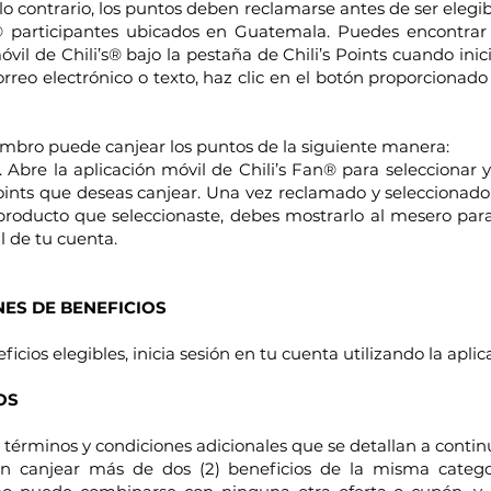
o contrario, los puntos deben reclamarse antes de ser elegi
s® participantes ubicados en Guatemala. Puedes encontrar
vil de Chili’s® bajo la pestaña de Chili’s Points cuando inici
rreo electrónico o texto, haz clic en el botón proporcionad
bro puede canjear los puntos de la siguiente manera:
s. Abre la aplicación móvil de Chili’s Fan® para seleccionar 
Points que deseas canjear. Una vez reclamado y seleccionado,
roducto que seleccionaste, debes mostrarlo al mesero para
al de tu cuenta.
NES DE BENEFICIOS
icios elegibles, inicia sesión en tu cuenta utilizando la aplic
IOS
s términos y condiciones adicionales que se detallan a contin
canjear más de dos (2) beneficios de la misma categorí