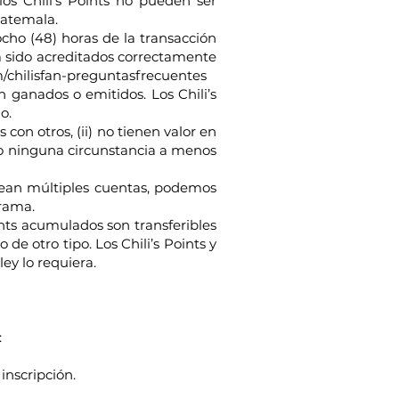
os Chili’s Points no pueden ser
uatemala.
ocho (48) horas de la transacción
ha sido acreditados correctamente
m/chilisfan-preguntasfrecuentes
 ganados o emitidos. Los Chili’s
do.
 con otros, (ii) no tienen valor en
ajo ninguna circunstancia a menos
 crean múltiples cuentas, podemos
grama.
ints acumulados son transferibles
e otro tipo. Los Chili’s Points y
ey lo requiera.
:
inscripción.