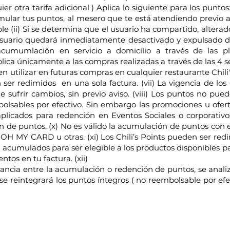
er otra tarifa adicional ) Aplica lo siguiente para los punto
lar tus puntos, al mesero que te está atendiendo previo a r
ble (ii) Si se determina que el usuario ha compartido, altera
usuario quedará inmediatamente desactivado y expulsado 
 acumumlación en servicio a domicilio a través de las p
ica únicamente a las compras realizadas a través de las 4 se
utilizar en futuras compras en cualquier restaurante Chili'
n ser redimidos en una sola factura. (vii) La vigencia de los C
 sufrir cambios, sin previo aviso. (viii) Los puntos no pue
sables por efectivo. Sin embargo las promociones u ofertas
licados para redención en Eventos Sociales o corporativo
n de puntos. (x) No es válido la acumulación de puntos con 
H MY CARD u otras. (xi) Los Chili’s Points pueden ser redim
s acumulados para ser elegible a los productos disponibles p
tos en tu factura. (xii)
pancia entre la acumulación o redención de puntos, se analiz
se reintegrará los puntos íntegros ( no reembolsable por efe