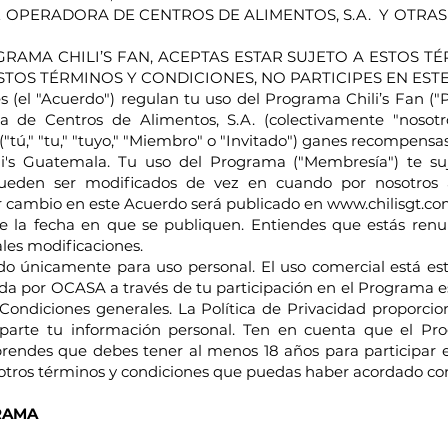
 OPERADORA DE CENTROS DE ALIMENTOS, S.A. Y OTRA
GRAMA CHILI’S FAN, ACEPTAS ESTAR SUJETO A ESTOS TÉ
STOS TÉRMINOS Y CONDICIONES, NO PARTICIPES EN ES
s (el "Acuerdo") regulan tu uso del Programa Chili’s Fan 
 de Centros de Alimentos, S.A. (colectivamente "nosotro
 ("tú," "tu," "tuyo," "Miembro" o "Invitado") ganes recompens
li's Guatemala. Tu uso del Programa ("Membresía") te suj
ueden ser modificados de vez en cuando por nosotros a 
er cambio en este Acuerdo será publicado en www.chilisgt.co
 de la fecha en que se publiquen. Entiendes que estás ren
ales modificaciones.
o únicamente para uso personal. El uso comercial está est
ada por OCASA a través de tu participación en el Programa es
 Condiciones generales. La Política de Privacidad proporc
arte tu información personal. Ten en cuenta que el Pro
rendes que debes tener al menos 18 años para participar 
 otros términos y condiciones que puedas haber acordado c
RAMA