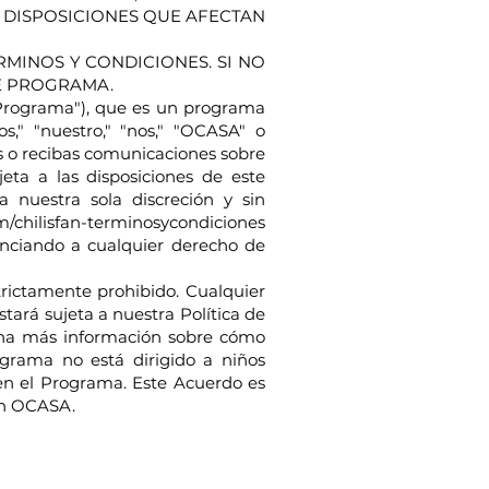
S DISPOSICIONES QUE AFECTAN
RMINOS Y CONDICIONES. SI NO
TE PROGRAMA.
("Programa"), que es un programa
s," "nuestro," "nos," "OCASA" o
as o recibas comunicaciones sobre
eta a las disposiciones de este
nuestra sola discreción y sin
m/chilisfan-terminosycondiciones
unciando a cualquier derecho de
rictamente prohibido. Cualquier
tará sujeta a nuestra Política de
iona más información sobre cómo
grama no está dirigido a niños
en el Programa. Este Acuerdo es
on OCASA.