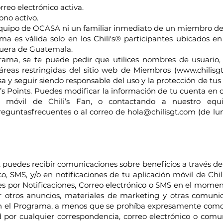
rreo electrónico activa.
ono activo.
equipo de OCASA ni un familiar inmediato de un miembro d
 es válida solo en los Chili's® participantes ubicados en
 fuera de Guatemala.
rama, se te puede pedir que utilices nombres de usuario, 
áreas restringidas del sitio web de Miembros (www.chilisgt.
 y seguir siendo responsable del uso y la protección de tus 
i’s Points. Puedes modificar la información de tu cuenta e
ón móvil de Chili’s Fan, o contactando a nuestro equ
reguntasfrecuentes o al correo de hola@chilisgt.com (de lun
, puedes recibir comunicaciones sobre beneficios a través de 
co, SMS, y/o en notificaciones de tu aplicación móvil de Chil
es por Notificaciones, Correo electrónico o SMS en el momen
ir otros anuncios, materiales de marketing y otras comun
 en el Programa, a menos que se prohíba expresamente como
d por cualquier correspondencia, correo electrónico o co