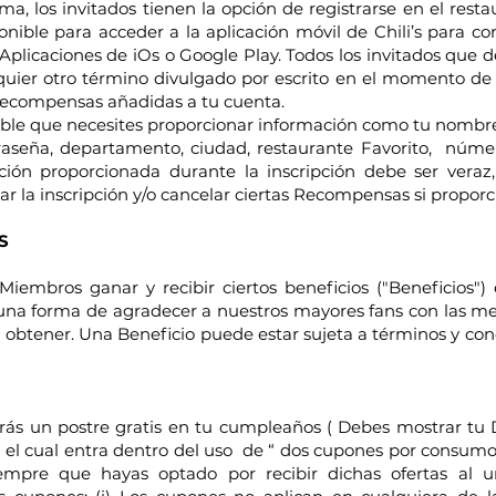
ama, los invitados tienen la opción de registrarse en el re
onible para acceder a la aplicación móvil de Chili’s para com
Aplicaciones de iOs o Google Play. Todos los invitados que
uier otro término divulgado por escrito en el momento de la
 Recompensas añadidas a tu cuenta.
osible que necesites proporcionar información como tu nombre,
aseña, departamento, ciudad, restaurante Favorito, númer
ción proporcionada durante la inscripción debe ser vera
ar la inscripción y/o cancelar ciertas Recompensas si propor
S
iembros ganar y recibir ciertos beneficios ("Beneficios")
na forma de agradecer a nuestros mayores fans con las mejor
obtener. Una Beneficio puede estar sujeta a términos y cond
irás un postre gratis en tu cumpleaños ( Debes mostrar tu D
 el cual entra dentro del uso de “ dos cupones por consumo 
empre que hayas optado por recibir dichas ofertas al un