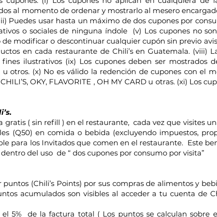
s cupones: (i) Los cupones no aplican en cualquiera de la
dos al momento de ordenar y mostrarlo al mesero encargado
iii) Puedes usar hasta un máximo de dos cupones por consum
ativos o sociales de ninguna índole (v) Los cupones no son
de modificar o descontinuar cualquier cupón sin previo aviso
ductos en cada restaurante de Chili’s en Guatemala. (viii)
fines ilustrativos (ix) Los cupones deben ser mostrados d
 u otros. (x) No es válido la redención de cupones con el 
CHILI’S, OKY, FLAVORITE , OH MY CARD u otras. (xi) Los c
i’s.
 gratis ( sin refill ) en el restaurante, cada vez que visites 
s (Q50) en comida o bebida (excluyendo impuestos, propin
ble para los Invitados que comen en el restaurante. Este bene
a dentro del uso de “ dos cupones por consumo por visita”
untos (Chili’s Points) por sus compras de alimentos y bebi
ntos acumulados son visibles al acceder a tu cuenta de Chi
l 5% de la factura total ( Los puntos se calculan sobre el