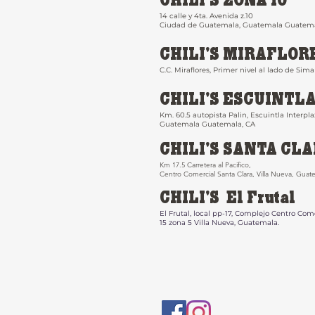
CHILI'S ZONA 10
14 calle y 4ta. Avenida z.10
Ciudad de Guatemala, Guatemala Guatema
CHILI'S MIRAFLOR
C.C. Miraflores, Primer nivel al lado de Sima
CHILI'S ESCUINTL
Km. 60.5 autopista Palin, Escuintl
a Interpla
Guatemala Guatemal
a, CA
CHILI'S SANTA CL
Km 17.5 Carretera al Pacifico,
Centro Comercial Santa Clara, Villa Nueva, Guat
CHILI'S El Frutal
El Frutal, local pp-17, Complejo Centro Come
15 zona 5 Villa Nueva, Guatemala.