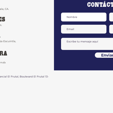
CONTÁC
la, CA.
ES
n.
A
za Escuintla,
ARA
Envia
emala
rcial El Frutal, Boulevard El Frutal 13-