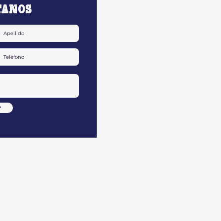
TANOS
r